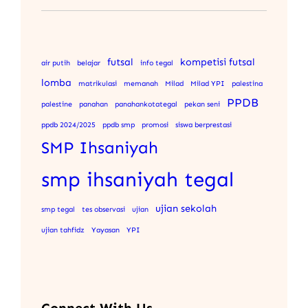
futsal
kompetisi futsal
air putih
belajar
info tegal
lomba
matrikulasi
memanah
Milad
Milad YPI
palestina
PPDB
palestine
panahan
panahankotategal
pekan seni
ppdb 2024/2025
ppdb smp
promosi
siswa berprestasi
SMP Ihsaniyah
smp ihsaniyah tegal
ujian sekolah
smp tegal
tes observasi
ujian
ujian tahfidz
Yayasan
YPI