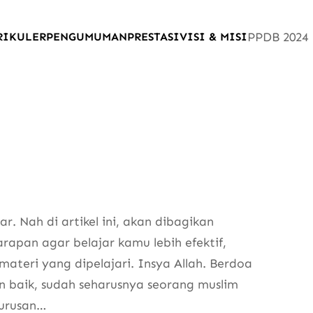
PPDB 2024
RIKULER
PENGUMUMAN
PRESTASI
VISI & MISI
. Nah di artikel ini, akan dibagikan
apan agar belajar kamu lebih efektif,
teri yang dipelajari. Insya Allah. Berdoa
 baik, sudah seharusnya seorang muslim
 urusan…