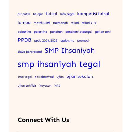
futsal
kompetisi futsal
air putih
belajar
info tegal
lomba
matrikulasi
memanah
Milad
Milad YPI
palestina
palestine
panahan
panahankotategal
pekan seni
PPDB
ppdb 2024/2025
ppdb smp
promosi
SMP Ihsaniyah
siswa berprestasi
smp ihsaniyah tegal
ujian sekolah
smp tegal
tes observasi
ujian
ujian tahfidz
Yayasan
YPI
Connect With Us